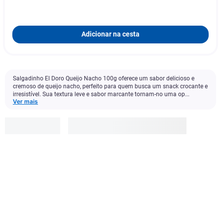
Adicionar na cesta
Salgadinho El Doro Queijo Nacho 100g oferece um sabor delicioso e
cremoso de queijo nacho, perfeito para quem busca um snack crocante e
irresistível. Sua textura leve e sabor marcante tornam-no uma op...
Ver mais
El Doro
R$
9
,
99
Adicionar à cesta
1
x
R$ 9,99
s/ juros