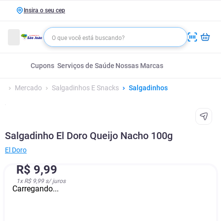
Insira o seu cep
Cupons
Serviços de Saúde
Nossas Marcas
Mercado
Salgadinhos E Snacks
Salgadinhos
Salgadinho El Doro Queijo Nacho 100g
El Doro
R$
9
,
99
1
x
R$ 9,99
s/ juros
Carregando...