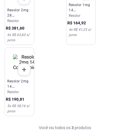
Resolor 1mg
Resolor 2mg
14
28
Comprimidos
Resolor
Comprimidos
Resolor
R$
164
,
92
Revestidos
R$
381
,
60
4
x
R$ 41,23
s/
6
x
R$ 63,60
s/
juros
juros
Resolor 2mg
14
Comprimidos
Resolor
R$
190
,
81
5
x
R$ 38,16
s/
juros
Você viu todos os
3
produtos