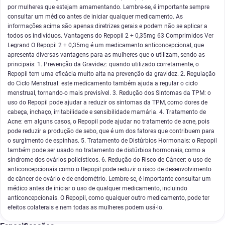
por mulheres que estejam amamentando. Lembre-se, é importante sempre
consultar um médico antes de iniciar qualquer medicamento. As
informações acima são apenas diretrizes gerais e podem não se aplicar a
todos os indivíduos. Vantagens do Repopil 2 + 0,35mg 63 Comprimidos Ver
Legrand O Repopil 2 + 0,35mg é um medicamento anticoncepcional, que
apresenta diversas vantagens para as mulheres que o utilizam, sendo as
principais: 1. Prevenção da Gravidez: quando utilizado corretamente, o
Repopil tem uma eficácia muito alta na prevenção da gravidez. 2. Regulação
do Ciclo Menstrual: este medicamento também ajuda a regular o ciclo
menstrual, tornando-o mais previsível. 3. Redução dos Sintomas da TPM: o
uso do Repopil pode ajudar a reduzir os sintomas da TPM, como dores de
cabeça, inchaço, irritabilidade e sensibilidade mamária. 4. Tratamento de
Acne: em alguns casos, o Repopil pode ajudar no tratamento de acne, pois
pode reduzir a produção de sebo, que é um dos fatores que contribuem para
o surgimento de espinhas. 5. Tratamento de Distúrbios Hormonais: o Repopil
também pode ser usado no tratamento de distúrbios hormonais, como a
síndrome dos ovários policísticos. 6. Redução do Risco de Câncer: o uso de
anticoncepcionais como o Repopil pode reduzir o risco de desenvolvimento
de câncer de ovário e de endométrio. Lembre-se, é importante consultar um
médico antes de iniciar o uso de qualquer medicamento, incluindo
anticoncepcionais. O Repopil, como qualquer outro medicamento, pode ter
efeitos colaterais e nem todas as mulheres podem usá-lo.