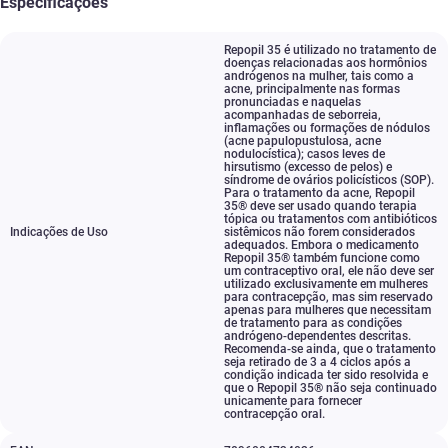
Especificações
Repopil 35 é utilizado no tratamento de
doenças relacionadas aos hormônios
andrógenos na mulher
,
tais como a
acne
,
principalmente nas formas
pronunciadas e naquelas
acompanhadas de seborreia
,
inflamações ou formações de nódulos
(acne papulopustulosa
,
acne
nodulocística); casos leves de
hirsutismo (excesso de pelos) e
síndrome de ovários policísticos (SOP).
Para o tratamento da acne
,
Repopil
35® deve ser usado quando terapia
tópica ou tratamentos com antibióticos
Indicações de Uso
sistêmicos não forem considerados
adequados. Embora o medicamento
Repopil 35® também funcione como
um contraceptivo oral
,
ele não deve ser
utilizado exclusivamente em mulheres
para contracepção
,
mas sim reservado
apenas para mulheres que necessitam
de tratamento para as condições
andrógeno-dependentes descritas.
Recomenda-se ainda
,
que o tratamento
seja retirado de 3 a 4 ciclos após a
condição indicada ter sido resolvida e
que o Repopil 35® não seja continuado
unicamente para fornecer
contracepção oral.