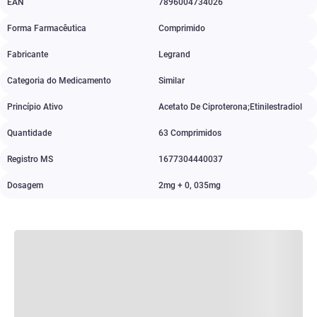
EAN
7896004734026
Forma Farmacêutica
Comprimido
Fabricante
Legrand
Categoria do Medicamento
Similar
Princípio Ativo
Acetato De Ciproterona;Etinilestradiol
Quantidade
63 Comprimidos
Registro MS
1677304440037
Dosagem
2mg + 0
,
035mg