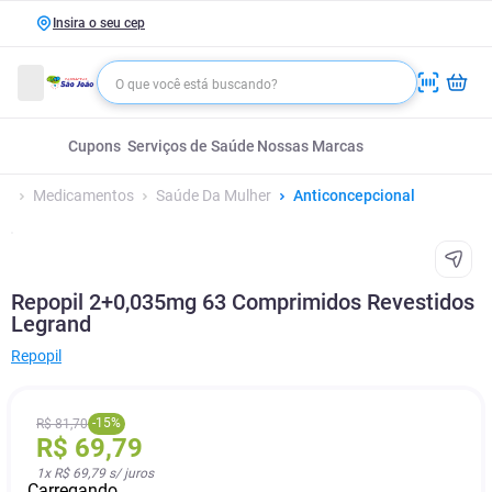
Insira o seu cep
Cupons
Serviços de Saúde
Nossas Marcas
Medicamentos
Saúde Da Mulher
Anticoncepcional
Repopil 2+0,035mg 63 Comprimidos Revestidos
Legrand
Repopil
-
15
%
R$
81
,
70
R$
69
,
79
1
x
R$ 69,79
s/ juros
Carregando...