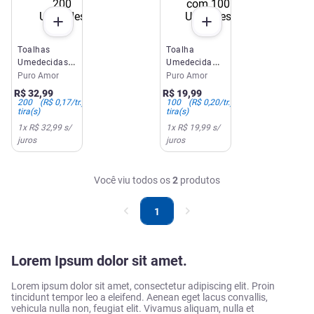
Toalhas
Toalha
Umedecidas
Umedecida
Puro Amor
Puro Amor
Puro Amor
Puro Amor
Premium 200
Premium com
R$
32
,
99
R$
19
,
99
Unidades
100 Unidades
200
(
R$ 0,17
/tr.)
100
(
R$ 0,20
/tr.)
tira(s)
tira(s)
1
x
R$ 32,99
s/
1
x
R$ 19,99
s/
juros
juros
Você viu todos os
2
produtos
1
Lorem Ipsum dolor sit amet.
Lorem ipsum dolor sit amet, consectetur adipiscing elit. Proin
tincidunt tempor leo a eleifend. Aenean eget lacus convallis,
vehicula nulla non, feugiat elit. Vivamus aliquam, nulla et