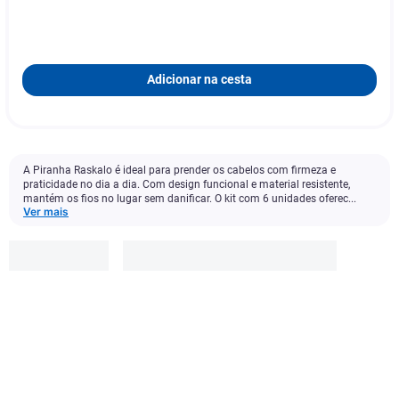
Adicionar na cesta
A Piranha Raskalo é ideal para prender os cabelos com firmeza e
praticidade no dia a dia. Com design funcional e material resistente,
mantém os fios no lugar sem danificar. O kit com 6 unidades oferec...
Ver mais
Raskalo
R$
12
,
99
Adicionar à cesta
1
x