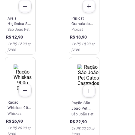
Areia
Pipicat
Higiênica São
Granulado
João Pet 4kg
Sanitário
São João Pet
Pipicat
Classic 4kg
R$
12
,
90
R$
18
,
90
1
x
R$ 12,90
s/
1
x
R$ 18,90
s/
juros
juros
Ração
Ração São
Whiskas 900g
João Pet
Carne
Whiskas
Gatos
São João Pet
Castrados
R$
26
,
90
R$
22
,
90
1kg
1
x
R$ 26,90
s/
1
x
R$ 22,90
s/
juros
juros