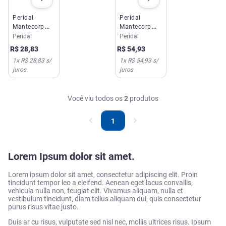
Peridal
Peridal
Mantecorp
Mantecorp
10mg 30
10mg 60
Peridal
Peridal
Comprimidos
Comprimidos
R$
28
,
83
R$
54
,
93
1
x
R$ 28,83
s/
1
x
R$ 54,93
s/
juros
juros
Você viu todos os
2
produtos
1
Lorem Ipsum dolor sit amet.
Lorem ipsum dolor sit amet, consectetur adipiscing elit. Proin
tincidunt tempor leo a eleifend. Aenean eget lacus convallis,
vehicula nulla non, feugiat elit. Vivamus aliquam, nulla et
vestibulum tincidunt, diam tellus aliquam dui, quis consectetur
purus risus vitae justo.
Duis ar cu risus, vulputate sed nisl nec, mollis ultrices risus. Ipsum