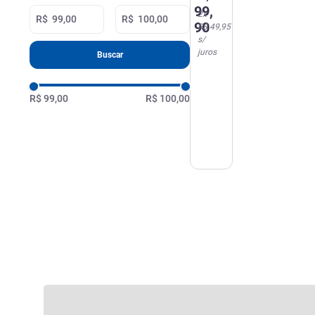
C
99
,
2
x
para
R$
R$
90
R$ 49,95
Tipo-
s/
C 3A
juros
Buscar
20W
Peining
R$ 99,00
R$ 100,00