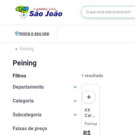
Insira o seu cep
Peining
Peining
Filtros
1
resultado
Departamento
Casa E Utilidades
(
1
)
Categoria
Kit
Eletrônicos
(
1
)
Subcategoria
Carregador
e
Peining
Acessórios Para Celular
(
1
)
Cabo
Faixas de preço
R$
USB-