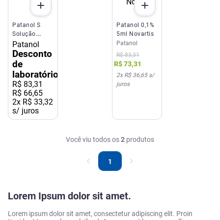
Patanol S
Patanol 0,1%
Solução
5ml Novartis
Oftálmica
Patanol
Patanol
2,5ml
Desconto
R$
83
,
31
de
R$
73
,
31
laboratório
2
x
R$ 36,65
s/
R$
83
,
31
juros
R$ 66,65
2
x
R$ 33,32
s/ juros
Você viu todos os
2
produtos
1
Lorem Ipsum dolor sit amet.
Lorem ipsum dolor sit amet, consectetur adipiscing elit. Proin