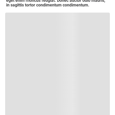
eget enim rhoncus feugiat. Donec auctor odio mauris,
in sagittis tortor condimentum condimentum.