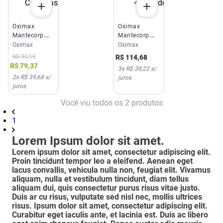
Oximax
Oximax
Mantecorp
Mantecorp
400mcg 30
400mcg 30
Oximax
Oximax
Cápsulas
Comprimidos
R$
90
,
19
R$
114
,
68
+ Inalador
R$
79
,
37
3
x
R$ 38,22
s/
2
x
R$ 39,68
s/
juros
juros
Você viu todos os
2
produtos
1
Lorem Ipsum dolor sit amet.
Lorem ipsum dolor sit amet, consectetur adipiscing elit.
Proin tincidunt tempor leo a eleifend. Aenean eget
lacus convallis, vehicula nulla non, feugiat elit. Vivamus
aliquam, nulla et vestibulum tincidunt, diam tellus
aliquam dui, quis consectetur purus risus vitae justo.
Duis ar cu risus, vulputate sed nisl nec, mollis ultrices
risus. Ipsum dolor sit amet, consectetur adipiscing elit.
Curabitur eget iaculis ante, et lacinia est. Duis ac libero