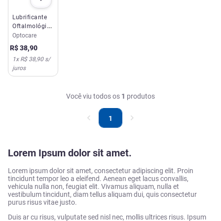
Lubrificante
Oftalmológico
Optocare Ul
Optocare
10ml
R$
38
,
90
1
x
R$ 38,90
s/
juros
Você viu todos os
1
produtos
1
Lorem Ipsum dolor sit amet.
Lorem ipsum dolor sit amet, consectetur adipiscing elit. Proin
tincidunt tempor leo a eleifend. Aenean eget lacus convallis,
vehicula nulla non, feugiat elit. Vivamus aliquam, nulla et
vestibulum tincidunt, diam tellus aliquam dui, quis consectetur
purus risus vitae justo.
Duis ar cu risus, vulputate sed nisl nec, mollis ultrices risus. Ipsum