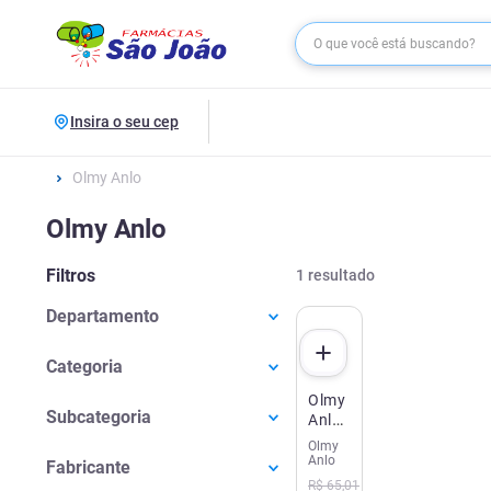
Insira o seu cep
Olmy Anlo
Olmy Anlo
Filtros
1
resultado
Departamento
Medicamentos
(
1
)
Categoria
Olmy
Cardiológicos
(
1
)
Subcategoria
Anlo
Olmesartana
Olmy
Pressão Alta
(
1
)
Medoxomila
Anlo
Fabricante
40mg
R$
65
,
01