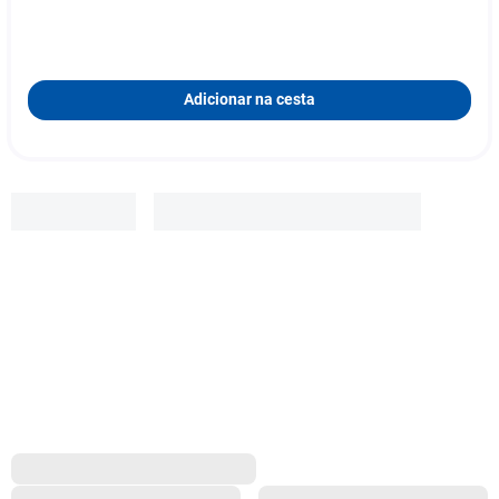
Adicionar na cesta
Jacques
Janine
R$
16
,
99
Adicionar à cesta
1
x
R$ 16,99
s/ juros