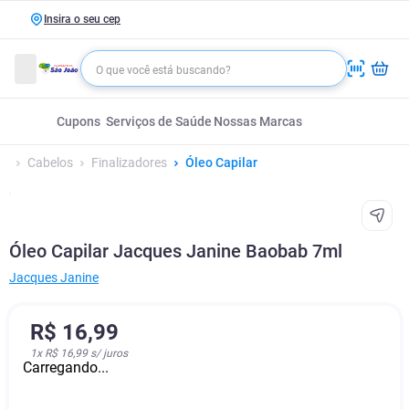
Insira o seu cep
Cupons
Serviços de Saúde
Nossas Marcas
Cabelos
Finalizadores
Óleo Capilar
Óleo Capilar Jacques Janine Baobab 7ml
Jacques Janine
R$
16
,
99
1
x
R$ 16,99
s/ juros
Carregando...