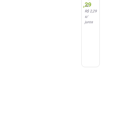
,
29
1
x
R$ 2,29
s/
juros