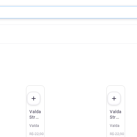
Valda
Valda
Stranger
Stranger
Things
Things
Valda
Valda
Canela
Freeze
&
50g
R$
22
,
90
R$
22
,
90