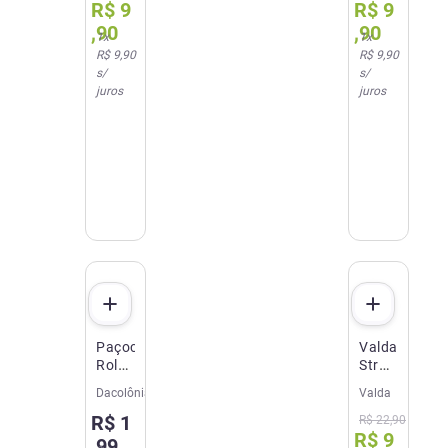
R$
9
R$
9
Pimenta
50g
,
90
,
90
1
x
1
x
R$ 9,90
R$ 9,90
s/
s/
juros
juros
Paçoca
Valda
Rolha
Stranger
Da
Things
Dacolônia
Valda
Colônia
Waffle
R$
1
Zero
50g
R$
22
,
90
R$
9
18 g
,
99