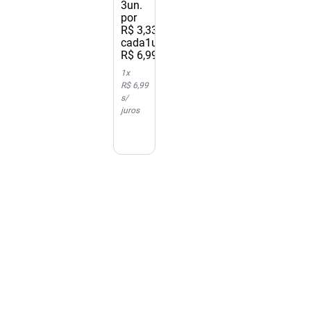
3
un.
25g
por
R$
3
,
33
/
cada
1un.
R$
6
,
99
1
x
R$ 6,99
s/
juros