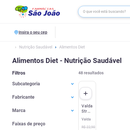
Insira o seu cep
Nutrição Saudável
Alimentos Diet
Alimentos Diet - Nutrição Saudável
Filtros
48
resultados
Subcategoria
Doces Diet
(
25
)
Fabricante
Adoçantes
(
9
)
Valda
Eurofarma
(
10
)
Biscoitos E Bolos Diet
(
7
)
Marca
Stranger
Hypera
(
8
)
Chocolates Diet
(
3
)
Things
Valda
Adocyl
(
1
)
Frutas
Rampinelli
(
4
)
Faixas de preço
Vermelhas
R$
22
,
90
Dacolônia
(
3
)
Fruittella
(
2
)