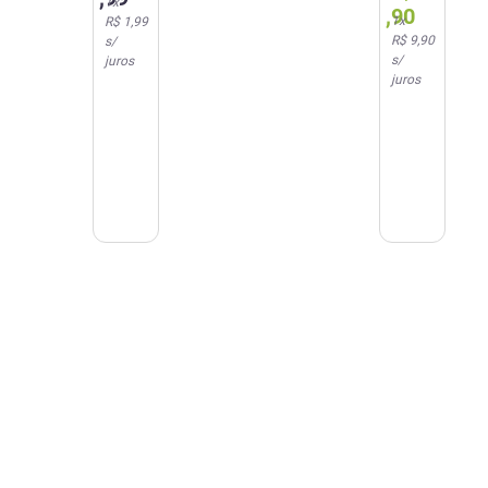
1
x
,
90
1
x
R$ 1,99
R$ 9,90
s/
s/
juros
juros