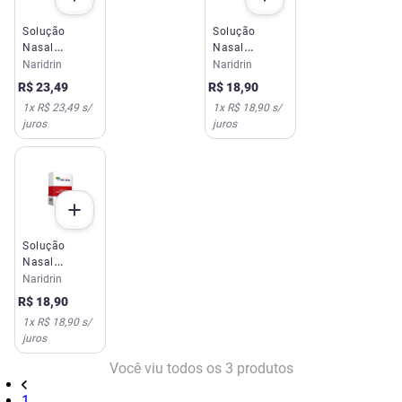
Solução
Solução
Nasal
Nasal
Naridrin EMS
Naridrin EMS
Naridrin
Naridrin
1mg+0,2mg+5mg
1mg+0,2mg+5mg
R$
23
,
49
R$
18
,
90
30ml
15ml
1
x
R$ 23,49
s/
1
x
R$ 18,90
s/
juros
juros
Solução
Nasal
Naridrin EMS
Naridrin
Pediátrico
R$
18
,
90
15ml
1
x
R$ 18,90
s/
juros
Você viu todos os
3
produtos
1