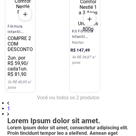
Fórmula
Kit Fórmula
Infantil
Infantil
Nanlac
COMPRE 2
Nanlac
Nanlac
Comfor
COM
Comfor
Nestlé 800g
DESCONTO
R$
147
,
49
Nestlé 1 a 3
2
un. por
4
x
R$ 36,87
s/
Anos 2
R$
59
,
90
/
juros
Unidades
cada
1un.
800g
R$
81
,
90
2
x
R$ 40,95
s/
juros
Você viu todos os
2
produtos
1
Lorem Ipsum dolor sit amet.
Lorem ipsum dolor sit amet, consectetur adipiscing elit.
Proin tincidunt tempor leo a eleifend. Aenean eget