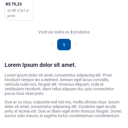
Oral 10
R$
75
,
23
Envelopes de
2
x
R$ 37,61
s/
5,85g
juros
Você viu todos os
3
produtos
1
Lorem Ipsum dolor sit amet.
Lorem ipsum dolor sit amet, consectetur adipiscing elit. Proin
tincidunt tempor leo a eleifend. Aenean eget lacus convallis,
vehicula nulla non, feugiat elit. Vivamus aliquam, nulla et
vestibulum tincidunt, diam tellus aliquam dui, quis consectetur
purus risus vitae justo.
Duis ar cu risus, vulputate sed nisl nec, mollis ultrices risus. Ipsum
dolor sit amet, consectetur adipiscing elit. Curabitur eget iaculis
ante, et lacinia est. Duis ac libero eget enim rhoncus feugiat. Donec
auctor odio mauris, in sagittis tortor condimentum condimentum.