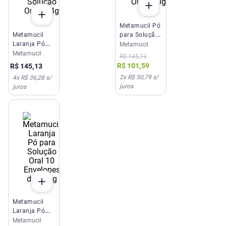
Metamucil Pó
Metamucil
para Solução
Laranja Pó
Oral 210g
Metamucil
para Solução
Metamucil
R$
145
,
13
Oral 174g
R$
101
,
59
R$
145
,
13
2
x
R$ 50,79
s/
4
x
R$ 36,28
s/
juros
juros
Metamucil
Laranja Pó
para Solução
Metamucil