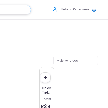
Entre ou Cadastre-se
Mais vendidos
Chiclete
Trident
Max
Trident
Menta
R$
4
Blueberry