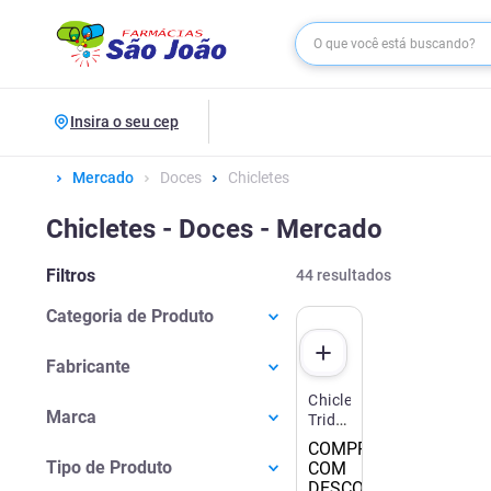
Insira o seu cep
Mercado
Doces
Chicletes
Chicletes - Doces - Mercado
Filtros
44
resultados
Categoria de Produto
Doces e Chocolates
(
25
)
Fabricante
Chiclete
Eurofarma
(
4
)
Marca
Trident
Riclan
(
2
)
Hortelã
COMPRE 3
Danclets
(
1
)
sem
Mentos
(
2
)
Tipo de Produto
COM
Açúcar
Florestal
(
3
)
DESCONTO