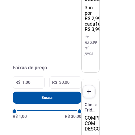
8g
Freegells
(
1
)
3
un.
Fun Dipperz
(
2
)
por
R$
2
,
99
/
Mentos
(
3
)
cada
1un.
Outras
(
6
)
R$
3
,
99
Trident
(
24
)
1
x
Valda
(
4
)
R$ 3,99
s/
juros
Faixas de preço
R$
R$
Buscar
Chiclete
Trident
Xsenses
R$ 1,00
R$ 30,00
COMPRE 3
Intense
COM
sem
DESCONTO
Açúcar