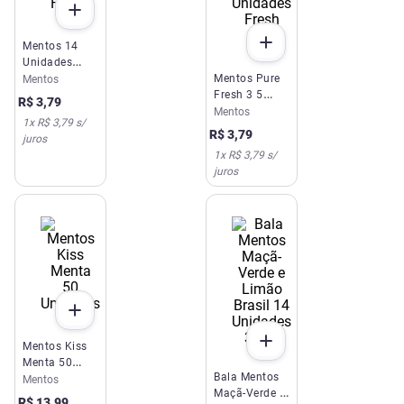
Mentos 14
Unidades
Frutas
Mentos Pure
Mentos
Fresh 3 5
R$
3
,
79
Unidades
Mentos
1
x
R$ 3,79
s/
Fresh Mint
R$
3
,
79
juros
1
x
R$ 3,79
s/
juros
Mentos Kiss
Menta 50
Bala Mentos
Unidades
Mentos
Maçã-Verde e
R$
13
,
99