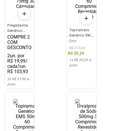
Pregabalina
Topiramato
Genérico
Genérico EMS
Althaia 75mg
COMPRE 2
25mg 60
Ems
30 Cápsulas
COM
Comprimidos
(C1)
DESCONTO
R$
117
,
26
Revestidos
R$
35
,
29
2
un. por
(C1)
1
x
R$ 35,29
s/
R$
19
,
99
/
juros
cada
1un.
R$
103
,
93
2
x
R$ 51,96
s/
juros