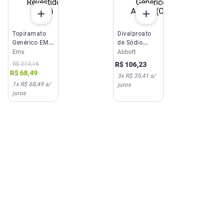
Topiramato
Divalproato
Genérico EMS
de Sódio
50mg 60
500mg 30
Ems
Abbott
Comprimidos
Comprimidos
R$
213
,
16
R$
106
,
23
Revestidos
Revestidos
R$
68
,
49
3
x
R$ 35,41
s/
(C1)
Genérico
1
x
R$ 68,49
s/
juros
Abbott (C1)
juros