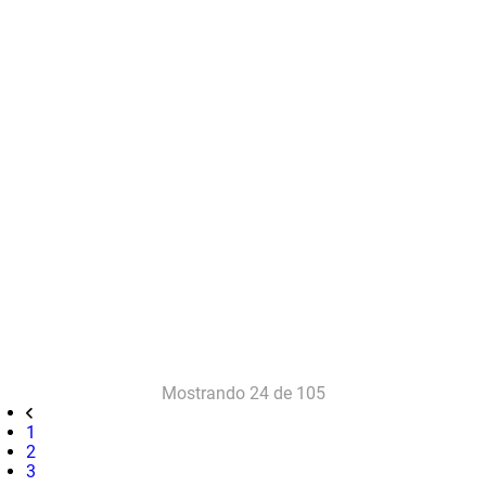
Mostrando
24 de 105
1
2
3