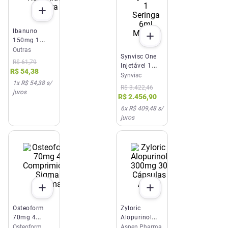
Ibanuno
150mg 1
Comprimido
Outras
Synvisc One
Revestido
R$
61
,
79
Injetável 1
Supera
R$
54
,
38
Seringa 6ml
Synvisc
1
x
R$ 54,38
s/
Medley
R$
3
.
422
,
46
juros
R$
2
.
456
,
90
6
x
R$ 409,48
s/
juros
Osteoform
Zyloric
70mg 4
Alopurinol
Comprimidos
300mg 30
Osteoform
Aspen Pharma