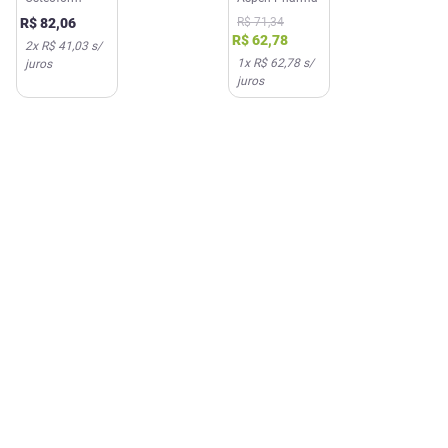
Sigma
Cápsulas
R$
71
,
34
R$
82
,
06
Pharma
Aspen
R$
62
,
78
2
x
R$ 41,03
s/
1
x
R$ 62,78
s/
juros
juros