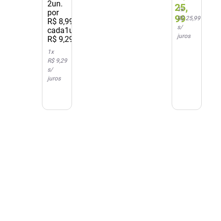
2
un.
Comprimidos
Cimed
25
,
1
x
por
Revestidos
99
R$ 25,99
R$
8
,
99
/
s/
cada
1un.
juros
R$
9
,
29
1
x
R$ 9,29
s/
juros