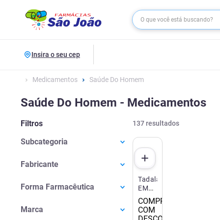
Insira o seu cep
Medicamentos
Saúde Do Homem
Saúde Do Homem - Medicamentos
Filtros
137
resultados
Subcategoria
Próstata
(
50
)
Fabricante
Disfunção Erétil
(
48
)
Tadalafila
Aché
(
13
)
Calvície
(
36
)
Forma Farmacêutica
EMS
Adium
(
4
)
5mg
COMPRE 2
Comprimido
(
27
)
30
Apsen
(
8
)
Marca
COM
Comprimidos
Comprimido Revestido
(
22
)
Astellas Farma
(
1
)
DESCONTO