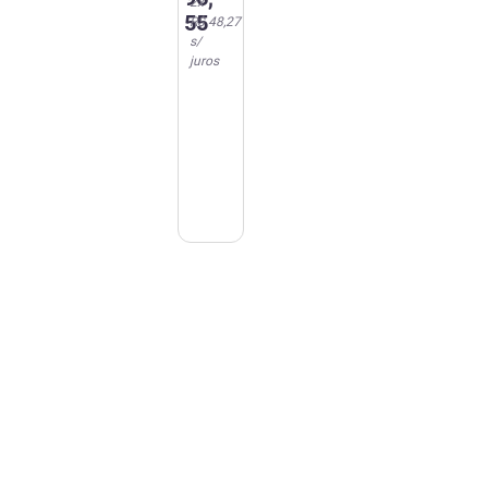
2
x
55
R$ 48,27
s/
juros