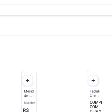
Mesidox
Tadalafila
4mg
Genérico
30
EMS
COMPRE 2
Mesidox
Comprimidos
20mg
COM
R$
Merck
4
DESCONTO