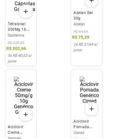
Azelan Gel
30g
Tetralysal
Azelan
300Mg 16
R$
83
,
36
Cápsulas
Galderma
R$
75
,
29
Galderma
R$
230
,
30
2
x
R$ 37,64
s/
R$
202
,
66
juros
5
x
R$ 40,53
s/
juros
Aciclovir
Aciclovir
Pomada
Creme
Genérico
Cimed
50mg/g 10g
Cimed 10g
Germed