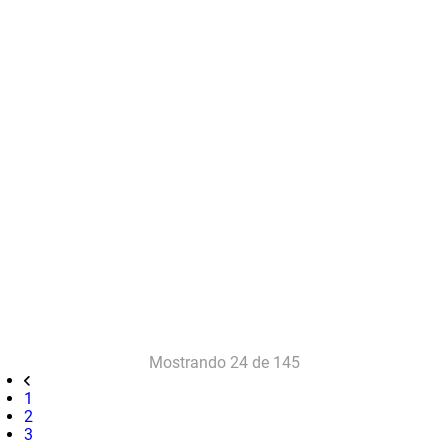
Mostrando
24 de 145
1
2
3