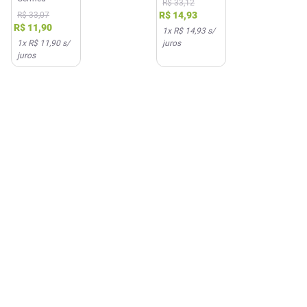
R$
33
,
12
Genérico
R$
14
,
93
R$
33
,
07
Germed
R$
11
,
90
1
x
R$ 14,93
s/
1
x
R$ 11,90
s/
juros
juros