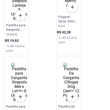
Flogoral
Spray 30ml
Pastilha para
Menta Aché
Aché
Garganta
R$
42
,
28
Strepsils
Strepsils
1
x
R$ 42,28
s/
Laranja 8
R$
19
,
63
juros
Unidades
1
x
R$ 19,63
s/
Reckitt
juros
Pastilha para
Pastilha De