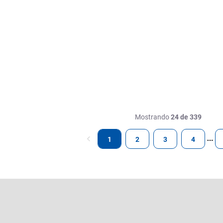
Mostrando
24 de 339
1
2
3
4