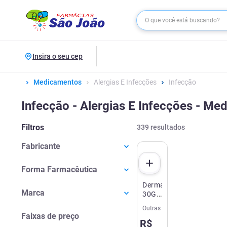
Insira o seu cep
Medicamentos
Alergias E Infecções
Infecção
Infecção - Alergias E Infecções - M
Filtros
339
resultados
Fabricante
1Farma
(
1
)
Forma Farmacêutica
Abbott do Brasil
(
4
)
Dermacerium
Cápsula Dura
(
1
)
Aché
(
27
)
Marca
30G
Comprimido
(
111
)
Apsen
(
10
)
Silvestre
Outras
Abbott
(
4
)
Comprimido para Solução
(
1
)
Bagó
(
7
)
Faixas de preço
R$
Aché
(
27
)
Comprimido Revestido
(
21
)
Bausch Lomb
(
1
)