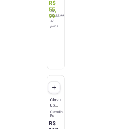
R$
55
,
1
x
99
R$ 55,99
s/
juros
Clavulin
ES
Amoxicilina
Clavulin
600mg/5ml
Es
+
R$
Clavulanato