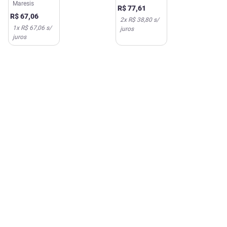
Forte 100ml
Maresis
R$
77
,
61
FQM
R$
67
,
06
2
x
R$ 38,80
s/
1
x
R$ 67,06
s/
juros
juros