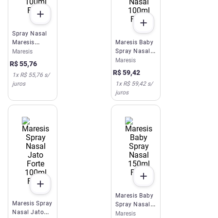
Spray Nasal
Maresis
Maresis Baby
100ml FQM
Spray Nasal
Maresis
100ml FQM
Maresis
R$
55
,
76
R$
59
,
42
1
x
R$ 55,76
s/
juros
1
x
R$ 59,42
s/
juros
Maresis Baby
Maresis Spray
Spray Nasal
Nasal Jato
150ml FQM
Maresis