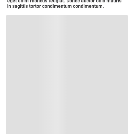
eget enim rhoncus feugiat. Donec auctor odio mauris,
in sagittis tortor condimentum condimentum.