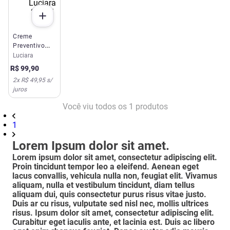
Creme
Preventivo
Para Estrias
Luciara
Luciara
R$
99
,
90
200ml
2
x
R$ 49,95
s/
juros
Você viu todos os
1
produtos
1
Lorem Ipsum dolor sit amet.
Lorem ipsum dolor sit amet, consectetur adipiscing elit.
Proin tincidunt tempor leo a eleifend. Aenean eget
lacus convallis, vehicula nulla non, feugiat elit. Vivamus
aliquam, nulla et vestibulum tincidunt, diam tellus
aliquam dui, quis consectetur purus risus vitae justo.
Duis ar cu risus, vulputate sed nisl nec, mollis ultrices
risus. Ipsum dolor sit amet, consectetur adipiscing elit.
Curabitur eget iaculis ante, et lacinia est. Duis ac libero