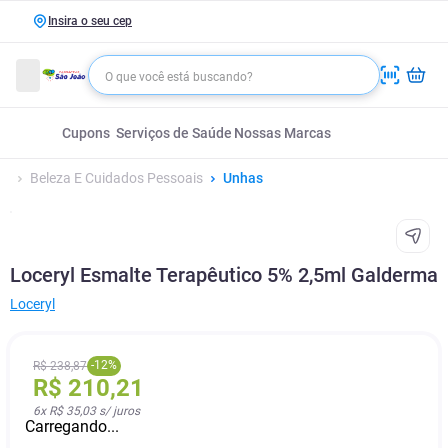
Insira o seu cep
Cupons
Serviços de Saúde
Nossas Marcas
Beleza E Cuidados Pessoais
Unhas
Loceryl Esmalte Terapêutico 5% 2,5ml Galderma
Loceryl
-
12
%
R$
238
,
87
R$
210
,
21
6
x
R$ 35,03
s/ juros
Carregando...