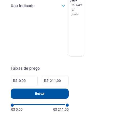
1
x
90ml
Uso Indicado
R$ 6,49
s/
juros
Faixas de preço
R$
R$
Buscar
R$ 0,00
R$ 211,00