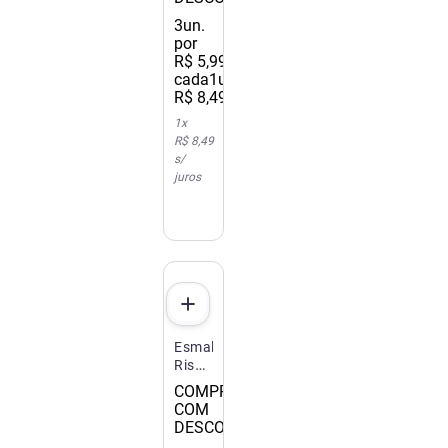
3
un.
por
R$
5
,
99
/
cada
1un.
R$
8
,
49
1
x
R$ 8,49
s/
juros
Esmalte
Risqué
Bali
COMPRE 3
Nude
COM
Cremoso
DESCONTO
8ml