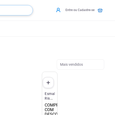
Entre ou Cadastre-se
Mais vendidos
Esmalte
Risqué
Cremoso
COMPRE 3
Nude
COM
8ml
DESCONTO