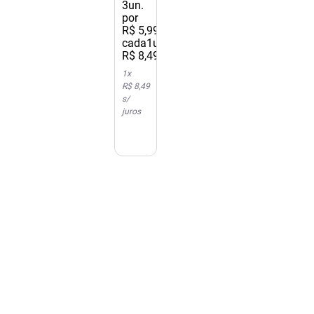
3
un.
por
R$
5
,
99
/
cada
1un.
R$
8
,
49
1
x
R$ 8,49
s/
juros