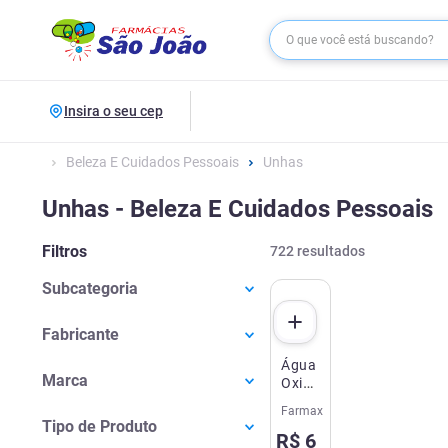
Insira o seu cep
Beleza E Cuidados Pessoais
Unhas
Unhas - Beleza E Cuidados Pessoais
Filtros
722
resultados
Subcategoria
Esmaltes
(
509
)
Fabricante
Cortadores, Espátulas E Tesouras
Para As
(
56
)
Água
Coty
(
98
)
Marca
Oxigenada
Acessórios Para Unhas
(
39
)
Alpi Cosméticos
(
32
)
40
Lixas
(
38
)
Farmax
Aché
(
1
)
Volumes
L'Oréal
(
29
)
Tipo de Produto
Acetonas E Removedores De Esmalte
R$
6
Cremosa
Água Oxigenada
(
3
)
Mundial S.A
(
26
)
(
33
)