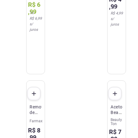
da
LBS
R$
6
,
99
Rebeldia
100ml
1
x
,
99
9ml
1
x
R$ 4,99
R$ 6,99
s/
s/
juros
juros
Removedor
Acetona
de
Beauty
Esmalte
Ton
Beauty
Farmax
com
75ml
Ton
R$
8
Acetona
R$
7
Farmax
,
99