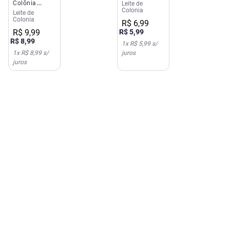
Colônia
100ml Final
Leite de
Colonia
200ml Tempo
Fantasia
Leite de
Colonia
de Amar
R$
6
,
99
R$
9
,
99
R$
5
,
99
R$
8
,
99
1
x
R$ 5,99
s/
1
x
R$ 8,99
s/
juros
juros