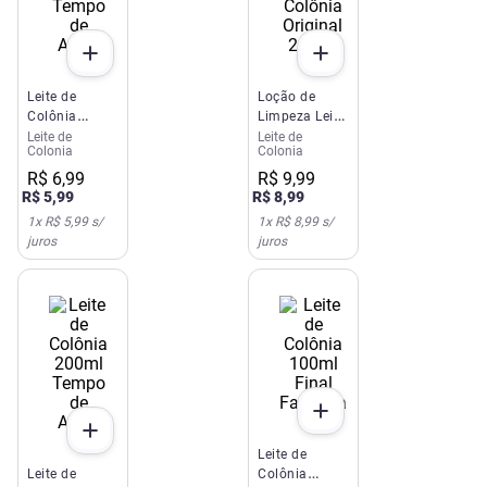
Leite de
Loção de
Colônia
Limpeza Leite
100ml Tempo
de Colônia
Leite de
Leite de
Colonia
Colonia
de Amar
Original
200ml
R$
6
,
99
R$
9
,
99
R$
5
,
99
R$
8
,
99
1
x
R$ 5,99
s/
1
x
R$ 8,99
s/
juros
juros
Leite de
Leite de
Colônia