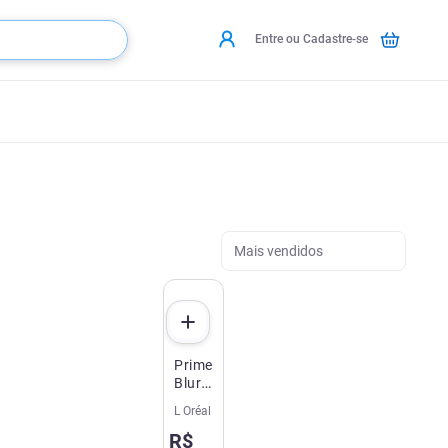
Entre ou Cadastre-se
Mais vendidos
Primer
Blur
Mágico
L Oréal
LOréal
R$
Revitalift