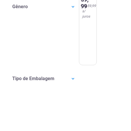
1
x
Hialurônico
99
Gênero
R$ 59,99
Noturno
s/
50ml
juros
Tipo de Embalagem