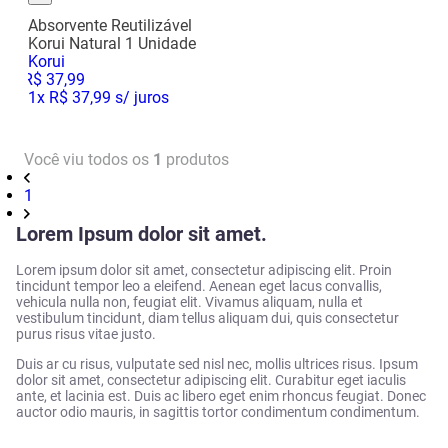
Absorvente Reutilizável
Korui Natural 1 Unidade
Korui
R$
37
,
99
1
x
R$ 37,99
s/ juros
Você viu todos os
1
produtos
1
Lorem Ipsum dolor sit amet.
Lorem ipsum dolor sit amet, consectetur adipiscing elit. Proin
tincidunt tempor leo a eleifend. Aenean eget lacus convallis,
vehicula nulla non, feugiat elit. Vivamus aliquam, nulla et
vestibulum tincidunt, diam tellus aliquam dui, quis consectetur
purus risus vitae justo.
Duis ar cu risus, vulputate sed nisl nec, mollis ultrices risus. Ipsum
dolor sit amet, consectetur adipiscing elit. Curabitur eget iaculis
ante, et lacinia est. Duis ac libero eget enim rhoncus feugiat. Donec
auctor odio mauris, in sagittis tortor condimentum condimentum.