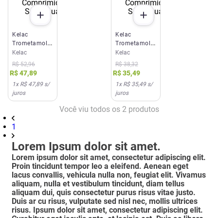
Kelac
Kelac
Trometamol
Trometamol
Cetorolaco
Cetorolaco
Kelac
Kelac
10mg 20
10mg 10
R$
52
,
96
R$
38
,
32
Comprimidos
Comprimidos
R$
47
,
89
R$
35
,
49
Sublinguais
Sublinguais
1
x
R$ 47,89
s/
1
x
R$ 35,49
s/
juros
juros
Você viu todos os
2
produtos
1
Lorem Ipsum dolor sit amet.
Lorem ipsum dolor sit amet, consectetur adipiscing elit.
Proin tincidunt tempor leo a eleifend. Aenean eget
lacus convallis, vehicula nulla non, feugiat elit. Vivamus
aliquam, nulla et vestibulum tincidunt, diam tellus
aliquam dui, quis consectetur purus risus vitae justo.
Duis ar cu risus, vulputate sed nisl nec, mollis ultrices
risus. Ipsum dolor sit amet, consectetur adipiscing elit.