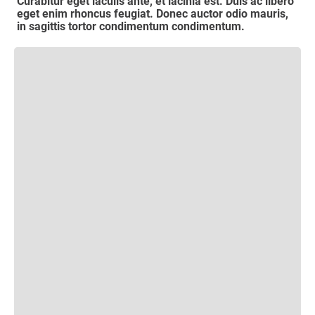
Curabitur eget iaculis ante, et lacinia est. Duis ac libero
eget enim rhoncus feugiat. Donec auctor odio mauris,
in sagittis tortor condimentum condimentum.