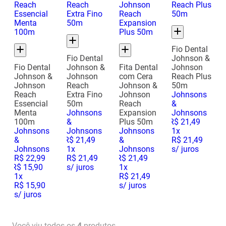
Fio Dental
Fio Dental
Johnson &
Fio Dental
Johnson &
Fita Dental
Johnson
Johnson &
Johnson
com Cera
Reach Plus
Johnson
Reach
Johnson &
50m
Reach
Extra Fino
Johnson
Johnsons
Essencial
50m
Reach
&
Menta
Johnsons
Expansion
Johnsons
100m
&
Plus 50m
R$
21
,
49
Johnsons
Johnsons
Johnsons
1
x
&
R$
21
,
49
&
R$ 21,49
Johnsons
1
x
Johnsons
s/ juros
R$
22
,
99
R$ 21,49
R$
21
,
49
R$
15
,
90
s/ juros
1
x
1
x
R$ 21,49
R$ 15,90
s/ juros
s/ juros
Você viu todos os
4
produtos