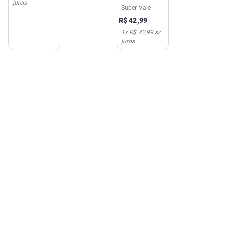
juros
Banho Pata
Super Vale
Mãe 7709
R$
42
,
99
1
x
R$ 42,99
s/
juros