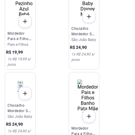
Chocalho
Mordedor
Mordedor São
Pais e Filhos
João Baby
São João Baby
Pezinho Azul
Pais e Filhos
Disney Minnie
R$
24
,
90
Bebê 3340
R$
19
,
99
1
x
R$ 24,90
s/
1
x
R$ 19,99
s/
juros
juros
Chocalho
Mordedor São
João Baby
São João Baby
Disney Mickey
R$
24
,
90
Mordedor
1
x
R$ 24,90
s/
Pais e Filhos