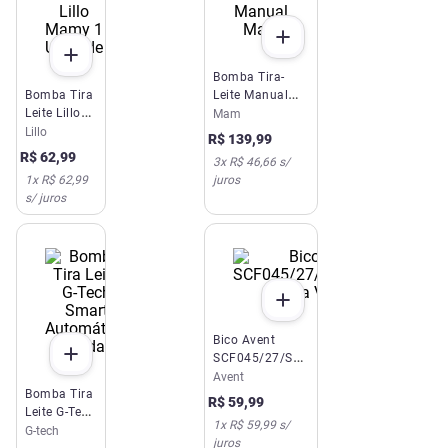
Bomba Tira-
Bomba Tira
Leite Manual
Leite Lillo
Mam
Mam
Mamy 1
Lillo
R$
139
,
99
Unidade
R$
62
,
99
3
x
R$ 46,66
s/
1
x
R$ 62,99
juros
s/ juros
Bico Avent
SCF045/27/SCY966/02
Pétala Variável
Avent
Bomba Tira
R$
59
,
99
Leite G-Tech
1
x
R$ 59,99
s/
Smart
G-tech
juros
Automática