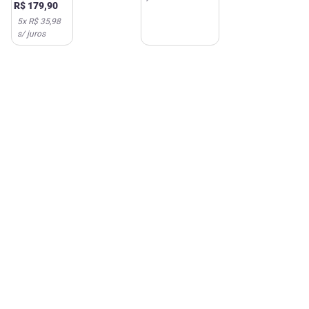
R$
179
,
90
1 Unidade
5
x
R$ 35,98
s/ juros