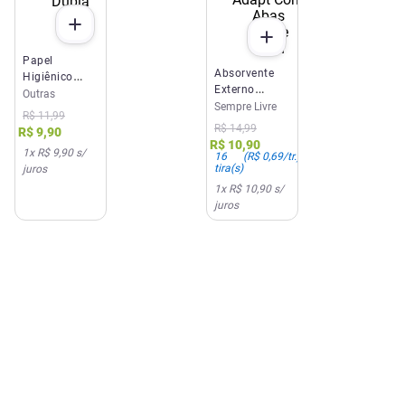
Papel
Absorvente
Higiênico
Externo
Florax
Outras
Sempre Livre
Sempre Livre
Premium
R$
11
,
99
Adapt Com
Folha Dupla
R$
14
,
99
R$
9
,
90
Abas Suave
20m
R$
10
,
90
1
x
R$ 9,90
s/
16un
16
(
R$ 0,69
/tr.)
tira(s)
juros
1
x
R$ 10,90
s/
juros