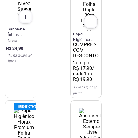
Sabonete
Papel
Íntimo
Higiênico
Líquido Nivea
Nivea
COMPRE 2
Elite Ultra
Suave 250ml
R$
24
,
90
COM
Folha Dupla
DESCONTO
1
x
R$ 24,90
s/
30m Leve 12
juros
Pague 11
2
un. por
R$
17
,
90
/
cada
1un.
R$
19
,
90
1
x
R$ 19,90
s/
juros
super oferta