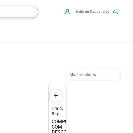
Entre ou Cadastre-se
Mais vendidos
O SITE E APP
Fralda
Bigfral
Derma
COMPRE 2
Plus
COM
Adulto
DESCONTO