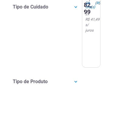
Unidades
30
(
R$ 2,77
/tr.)
82
,
Tipo de Cuidado
tira(s)
99
2
x
R$ 41,49
s/
juros
Tipo de Produto