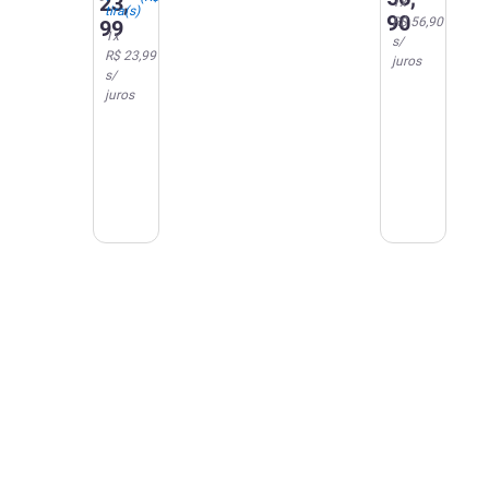
23
,
1
x
tira(s)
90
R$ 56,90
99
1
x
s/
R$ 23,99
juros
s/
juros