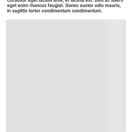
Curabitur eget iaculis ante, et lacinia est. Duis ac libero
eget enim rhoncus feugiat. Donec auctor odio mauris,
in sagittis tortor condimentum condimentum.