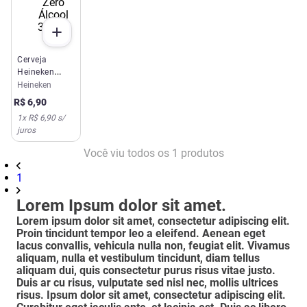
Cerveja
Heineken
Lager Zero
Heineken
Álcool 350ml
R$
6
,
90
1
x
R$ 6,90
s/
juros
Você viu todos os
1
produtos
1
Lorem Ipsum dolor sit amet.
Lorem ipsum dolor sit amet, consectetur adipiscing elit.
Proin tincidunt tempor leo a eleifend. Aenean eget
lacus convallis, vehicula nulla non, feugiat elit. Vivamus
aliquam, nulla et vestibulum tincidunt, diam tellus
aliquam dui, quis consectetur purus risus vitae justo.
Duis ar cu risus, vulputate sed nisl nec, mollis ultrices
risus. Ipsum dolor sit amet, consectetur adipiscing elit.