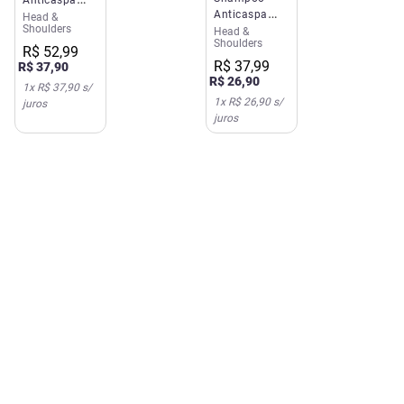
Anticaspa
Head &
Head &
Shoulders
Head &
Head &
Shoulders 3
Shoulders
Shoulders
em 1 650ml
R$
52
,
99
Remoção da
R$
37
,
99
R$
37
,
90
Oleosidade
R$
26
,
90
1
x
R$ 37,90
s/
400ml
1
x
R$ 26,90
s/
juros
juros