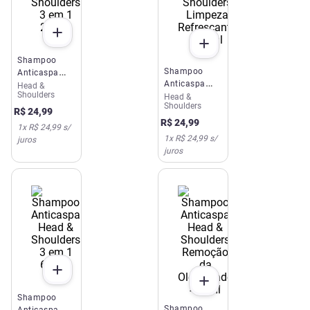
Shampoo
Shampoo
Anticaspa
Anticaspa
Head &
Head &
Shoulders
Head &
Head &
Shoulders 3
Shoulders
Shoulders
em 1 200ml
R$
24
,
99
Limpeza
R$
24
,
99
1
x
R$ 24,99
s/
Refrescante
1
x
R$ 24,99
s/
juros
200ml
juros
Shampoo
Shampoo
Anticaspa