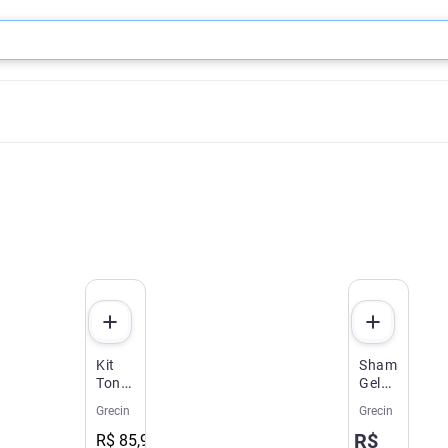
Kit
Shampoo
Tonalizante
Gel
Grecin
Tonalizante
Grecin
Grecin
5
Grecin
R$
Just
Just
R$
85
,
90