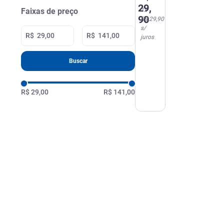
Men
29
,
Faixas de preço
1
x
H-55
90
R$ 29,90
Preto
s/
60ml
R$
R$
juros
Buscar
R$ 29,00
R$ 141,00