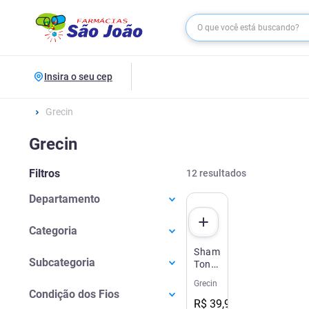
Insira o seu cep
Grecin
Grecin
Filtros
12
resultados
Departamento
Cabelos
(
11
)
Categoria
Higiene
(
1
)
Shampoo
Produtos Para Os Homens
(
10
)
Subcategoria
Tonalizante
Shampoos
(
1
)
Grecin
Grecin
Coloração E Tintura
(
9
)
5
Cuidados Com A Barba
(
1
)
Condição dos Fios
Just
R$
39
,
99
Shampoo Para Barba
(
1
)