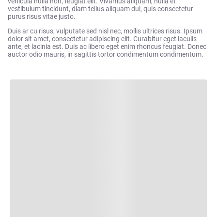
vehicula nulla non, feugiat elit. Vivamus aliquam, nulla et
vestibulum tincidunt, diam tellus aliquam dui, quis consectetur
purus risus vitae justo.
Duis ar cu risus, vulputate sed nisl nec, mollis ultrices risus. Ipsum
dolor sit amet, consectetur adipiscing elit. Curabitur eget iaculis
ante, et lacinia est. Duis ac libero eget enim rhoncus feugiat. Donec
auctor odio mauris, in sagittis tortor condimentum condimentum.