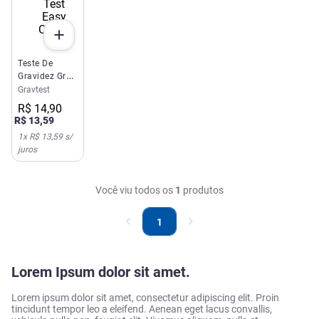
Teste De
Gravidez Grav
Test Easy
Gravtest
Cimed
R$
14
,
90
R$
13
,
59
1
x
R$ 13,59
s/
juros
Você viu todos os
1
produtos
1
Lorem Ipsum dolor sit amet.
Lorem ipsum dolor sit amet, consectetur adipiscing elit. Proin
tincidunt tempor leo a eleifend. Aenean eget lacus convallis,