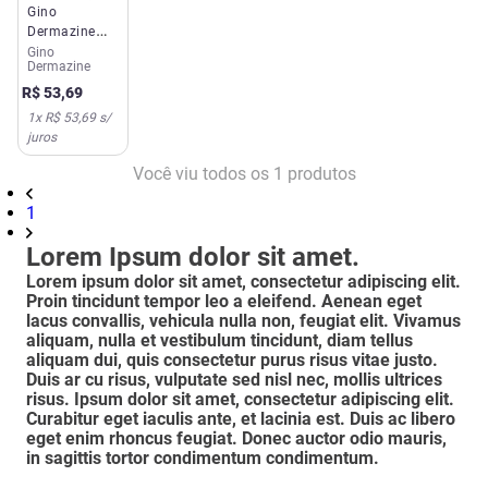
Gino
Dermazine
30G 6
Gino
Dermazine
Aplicações
Silvestre
R$
53
,
69
1
x
R$ 53,69
s/
juros
Você viu todos os
1
produtos
1
Lorem Ipsum dolor sit amet.
Lorem ipsum dolor sit amet, consectetur adipiscing elit.
Proin tincidunt tempor leo a eleifend. Aenean eget
lacus convallis, vehicula nulla non, feugiat elit. Vivamus
aliquam, nulla et vestibulum tincidunt, diam tellus
aliquam dui, quis consectetur purus risus vitae justo.
Duis ar cu risus, vulputate sed nisl nec, mollis ultrices
risus. Ipsum dolor sit amet, consectetur adipiscing elit.
Curabitur eget iaculis ante, et lacinia est. Duis ac libero
eget enim rhoncus feugiat. Donec auctor odio mauris,
in sagittis tortor condimentum condimentum.