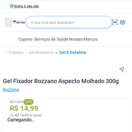
Insira o seu cep
Cupons
Serviços de Saúde
Nossas Marcas
Cabelos
Modeladores
Gel E Gelatina
Gel Fixador Bozzano Aspecto Molhado 300g
Bozzano
-
24
%
R$
19
,
69
R$
14
,
99
1
x
R$ 14,99
s/ juros
Carregando...