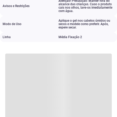
Atenção! Precaução: Manter fora do
alcance das crianças. Caso o produto
Avisos e Restrições
cais nos olhos
,
lave-os imediatamente
com água.
Aplique o gel nos cabelos úmidos ou
Modo de Uso
secos e modele como preferir. Após
,
espere secar.
Linha
Média Fixação 2