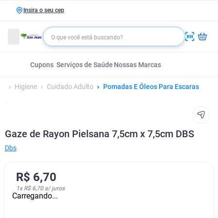
Insira o seu cep
Cupons
Serviços de Saúde
Nossas Marcas
Higiene
Cuidado Adulto
Pomadas E Óleos Para Escaras
Gaze de Rayon Pielsana 7,5cm x 7,5cm DBS
Dbs
R$
6
,
70
1
x
R$ 6,70
s/ juros
Carregando...