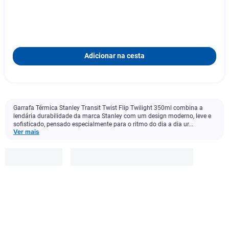
Adicionar na cesta
Garrafa Térmica Stanley Transit Twist Flip Twilight 350ml combina a
lendária durabilidade da marca Stanley com um design moderno, leve e
sofisticado, pensado especialmente para o ritmo do dia a dia ur...
Ver mais
Stanley
R$
229
,
90