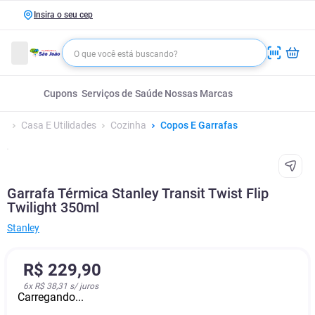
Insira o seu cep
Cupons
Serviços de Saúde
Nossas Marcas
Casa E Utilidades
Cozinha
Copos E Garrafas
Garrafa Térmica Stanley Transit Twist Flip
Twilight 350ml
Stanley
R$
229
,
90
6
x
R$ 38,31
s/ juros
Carregando...