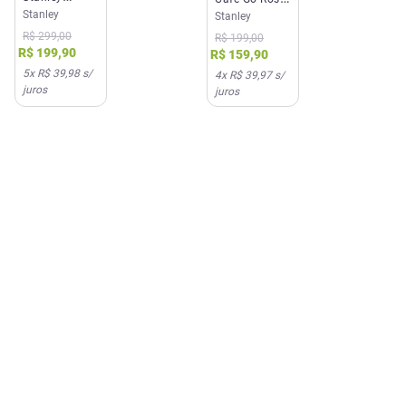
Aerolight
Stanley
Quartz
Stanley
Matte Black
Stanley
R$
299
,
00
R$
199
,
00
710ml
236ml
R$
199
,
90
R$
159
,
90
5
x
R$ 39,98
s/
4
x
R$ 39,97
s/
juros
juros