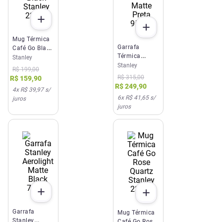
Mug Térmica
Garrafa
Café Go Black
Térmica
Stanley
Stanley
Classic Matte
Stanley
236ml
R$
199
,
00
Preta 950ml
R$
315
,
00
R$
159
,
90
R$
249
,
90
4
x
R$ 39,97
s/
6
x
R$ 41,65
s/
juros
juros
Garrafa
Mug Térmica
Stanley
Café Go Rose