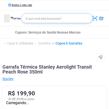
Insira o seu cep
Cupons
Serviços de Saúde
Nossas Marcas
Casa E Utilidades
Cozinha
Copos E Garrafas
Garrafa Térmica Stanley Aerolight Transit
Peach Rose 350ml
Stanley
R$
199
,
90
5
x
R$ 39,98
s/ juros
Carregando...