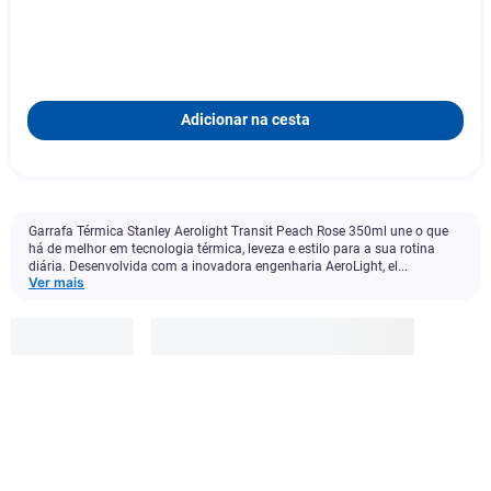
Adicionar na cesta
Garrafa Térmica Stanley Aerolight Transit Peach Rose 350ml une o que
há de melhor em tecnologia térmica, leveza e estilo para a sua rotina
diária. Desenvolvida com a inovadora engenharia AeroLight, el...
Ver mais
Stanley
R$
199
,
90