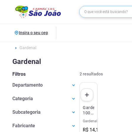
Insira o seu cep
Gardenal
Gardenal
Filtros
2
resultados
Departamento
Medicamentos
(
2
)
Categoria
Gardenal
Sistema Nervoso Central
(
2
)
Subcategoria
100mg
20
Gardenal
Epilepsia
(
2
)
Comprimidos
Fabricante
R$
14
,
16