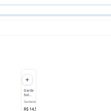
Gardenal
Solução
Oral
Gardenal
20ml
R$
14
,
56