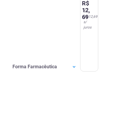
R$
12
,
1
x
69
R$ 12,69
s/
juros
Forma Farmacêutica