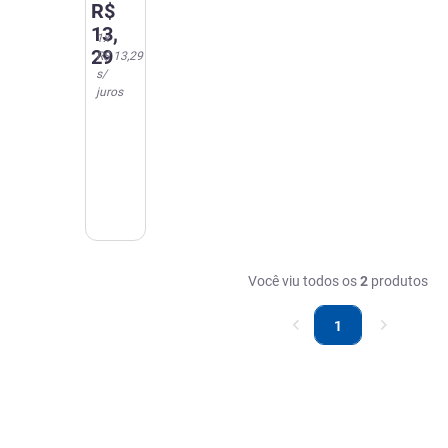
R$
13
,
1
x
29
R$ 13,29
s/
juros
Você viu todos os
2
produtos
1