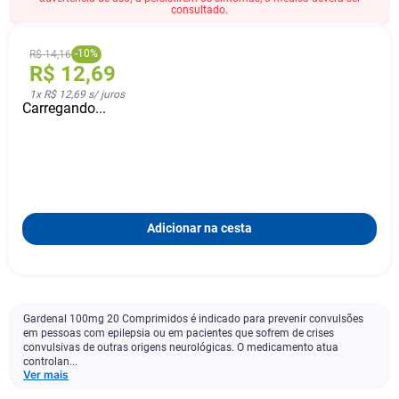
consultado.
-
10
%
R$
14
,
16
R$
12
,
69
1
x
R$ 12,69
s/ juros
Carregando...
Adicionar na cesta
Gardenal 100mg 20 Comprimidos é indicado para prevenir convulsões
em pessoas com epilepsia ou em pacientes que sofrem de crises
convulsivas de outras origens neurológicas. O medicamento atua
controlan...
Ver mais